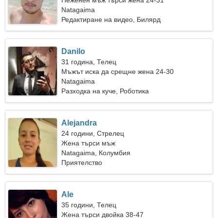
Неженен мъж търси жена 24-31
Natagaima
Редактиране на видео, Билярд
Danilo
31 година, Телец
Мъжът иска да срещне жена 24-30
Natagaima
Разходка на куче, Роботика
Alejandra
24 години, Стрелец
Жена търси мъж
Natagaima, Колумбия
Приятелство
Ale
35 години, Телец
Жена търси двойка 38-47