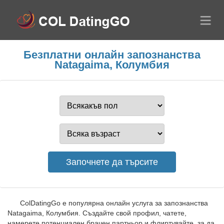
Безплатни онлайн запознанства
Natagaima, Колумбия
ColDatingGo е популярна онлайн услуга за запознанства
Natagaima, Колумбия. Създайте свой профил, чатете,
намерете потенциален брачен партньор и флиртувайте, за да