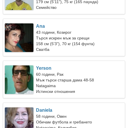
179 см (5'11"), 75 кг (165 паунда)
Семейство
Ana
43 години, Козирог
Търся искрен мъж за срещи
158 см (5'3"), 70 кг (154 фунта)
Сватба
Yerson
60 години, Рак
Мъж търси старша дама 48-58
Natagaima
Истински отношения
Daniela
58 години, Овен
Обичам футбола и гребането
Natagaima, Колумбия