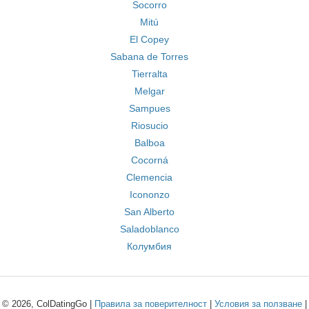
Socorro
Mitú
El Copey
Sabana de Torres
Tierralta
Melgar
Sampues
Riosucio
Balboa
Cocorná
Clemencia
Icononzo
San Alberto
Saladoblanco
Колумбия
© 2026, ColDatingGo |
Правила за поверителност
|
Условия за ползване
|