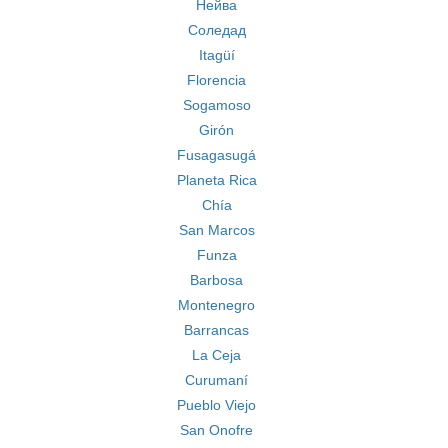
Нейва
Соледад
Itagüí
Florencia
Sogamoso
Girón
Fusagasugá
Planeta Rica
Chía
San Marcos
Funza
Barbosa
Montenegro
Barrancas
La Ceja
Curumaní
Pueblo Viejo
San Onofre