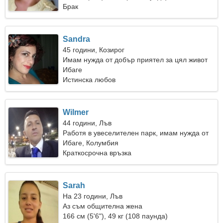
Брак
Sandra
45 години, Козирог
Имам нужда от добър приятел за цял живот
Ибаге
Истинска любов
Wilmer
44 години, Лъв
Работя в увеселителен парк, имам нужда от
очарователна жена
Ибаге, Колумбия
Краткосрочна връзка
Sarah
На 23 години, Лъв
Аз съм общителна жена
166 см (5'6"), 49 кг (108 паунда)