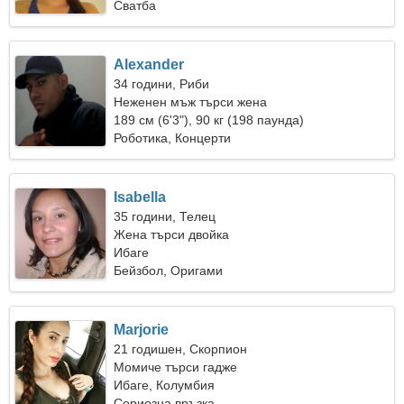
Сватба
Alexander
34 години, Риби
Неженен мъж търси жена
189 см (6'3"), 90 кг (198 паунда)
Роботика, Концерти
Isabella
35 години, Телец
Жена търси двойка
Ибаге
Бейзбол, Оригами
Marjorie
21 годишен, Скорпион
Момиче търси гадже
Ибаге, Колумбия
Сериозна връзка