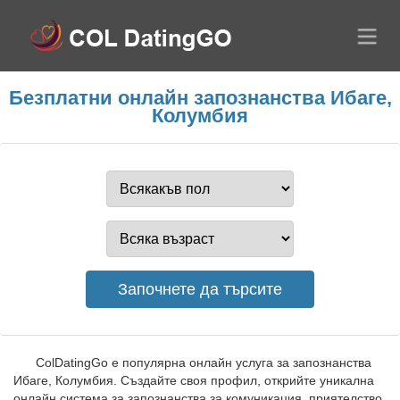
Безплатни онлайн запознанства Ибаге,
Колумбия
ColDatingGo е популярна онлайн услуга за запознанства
Ибаге, Колумбия. Създайте своя профил, открийте уникална
онлайн система за запознанства за комуникация, приятелство