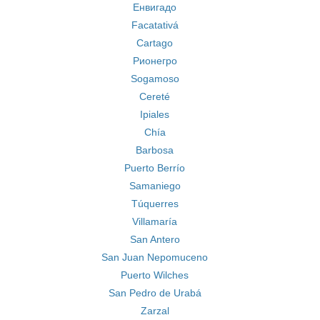
Енвигадо
Facatativá
Cartago
Рионегро
Sogamoso
Cereté
Ipiales
Chía
Barbosa
Puerto Berrío
Samaniego
Túquerres
Villamaría
San Antero
San Juan Nepomuceno
Puerto Wilches
San Pedro de Urabá
Zarzal