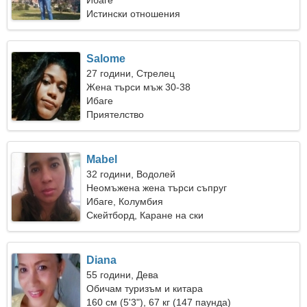
Ибаге
Истински отношения
Salome
27 години, Стрелец
Жена търси мъж 30-38
Ибаге
Приятелство
Mabel
32 години, Водолей
Неомъжена жена търси съпруг
Ибаге, Колумбия
Скейтборд, Каране на ски
Diana
55 години, Дева
Обичам туризъм и китара
160 см (5'3"), 67 кг (147 паунда)