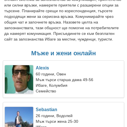
или силни връзки, намерете приятели с разширени опции за
търсене. Планирайте срещи по кореспонденция, търсете
подходящи жени за сериозна връзка. Комуникирайте чрез
общия чат и започнете връзка. Назовете целта на
запознанствата, тази общност ще помогне на потребителите
да намерят комуникация. Присъединете се към безплатен
сайт за запознанства Ибаге за местни, чужденци, туристи.
Мъже и жени онлайн
Alexis
60 години, Овен
Мъж търси старша дама 49-56
Ибаге, Колумбия
Семейство
Sebastian
26 години, Водолей
Мъж търси жена 25-30