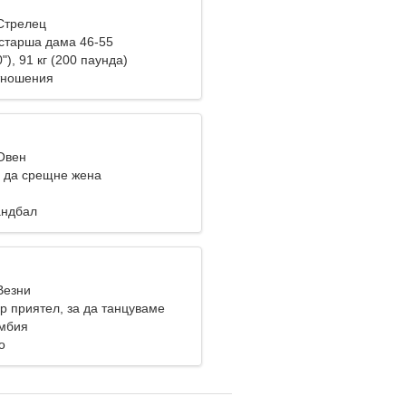
 Стрелец
старша дама 46-55
"), 91 кг (200 паунда)
тношения
 Овен
 да срещне жена
андбал
Везни
р приятел, за да танцуваме
умбия
о