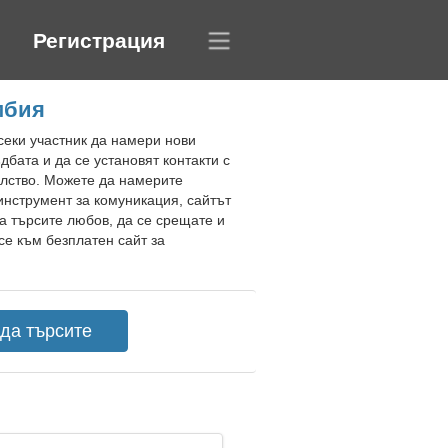
Регистрация
мбия
всеки участник да намери нови
бата и да се установят контакти с
елство. Можете да намерите
инструмент за комуникация, сайтът
да търсите любов, да се срещате и
е към безплатен сайт за