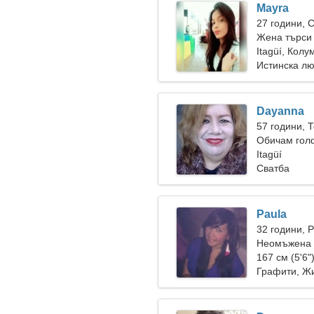
Mayra
27 години, 
Жена търси
Itagüí, Колу
Истинска л
Dayanna
57 години, 
Обичам гол
Itagüí
Сватба
Paula
32 години, 
Неомъжена ж
167 см (5'6"
Графити, Ж