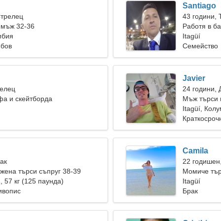
Santiago
Стрелец
43 години, 
 мъж 32-36
Работя в ба
мбия
Itagüí
юбов
Семейство
Javier
Телец
24 години, 
фа и скейтборда
Мъж търси 
Itagüí, Кол
Краткосроч
Camila
Рак
22 годишен
ена търси съпруг 38-39
Момиче тър
), 57 кг (125 паунда)
Itagüí
ивопис
Брак