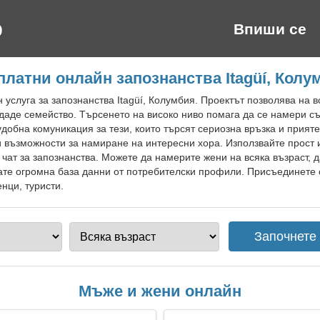
Впиши се
платни онлайн запознанства Itagüí, Колу
 услуга за запознанства Itagüí, Колумбия. Проектът позволява на 
даде семейство. Търсенето на високо ниво помага да се намери съд
удобна комуникация за тези, които търсят сериозна връзка и прият
и възможности за намиране на интересни хора. Използвайте прост 
чат за запознанства. Можете да намерите жени на всяка възраст, 
ате огромна база данни от потребителски профили. Присъединете с
енци, туристи.
Мъже и жени онлайн