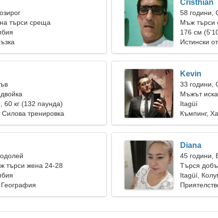
Cristhian
Козирог
58 години,
на търси среща
Мъж търси 
мбия
176 см (5'10
ръзка
Истински о
Kevin
Лъв
33 години,
 двойка
Мъжът иска
), 60 кг (132 паунда)
Itagüí
 Силова тренировка
Къмпинг, Х
Diana
Водолей
45 години, 
ж търси жена 24-28
Търся добъ
мбия
заедно
Itagüí, Кол
 География
Приятелств