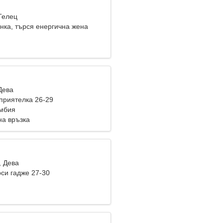
Телец
нка, търся енергична жена
Дева
приятелка 26-29
умбия
на връзка
, Дева
си гадже 27-30