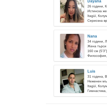
Dayana
26 години, 
Истинска же
Itagüí, Колу
Сериозна в
Nana
34 години, 
Жена търси
160 см (5'3"
Философия,
Luis
31 година, 
Неженен мъ
Itagüí, Колу
Гимнастика,