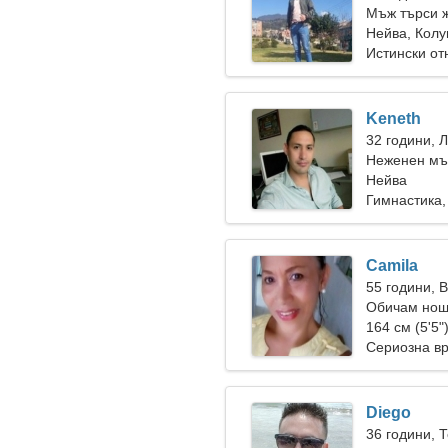
Мъж търси 
Нейва, Кол
Истински о
Keneth
32 години, 
Неженен мъ
Нейва
Гимнастика,
Camila
55 години, 
Обичам нощн
164 см (5'5"
Сериозна в
Diego
36 години, 