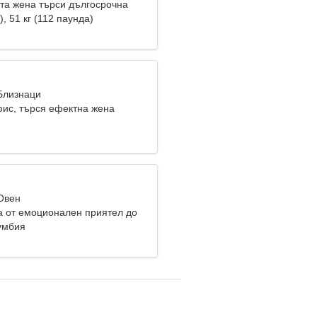
та жена търси дългосрочна
), 51 кг (112 паунда)
 Близнаци
фис, търся ефектна жена
 Овен
 от емоционален приятел до
умбия