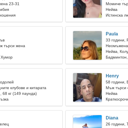
жена 23-31
Момиче тър
умбия
Нейва
тношения
Истинска л
Paula
Лъв
33 години, 
ж търси жена
Неомъжена 
Нейва, Кол
 Хумор
Бадминтон,
Henry
Водолей
58 години, 
ите клубове и китарата
Мъж търси 
), 68 кг (149 паунда)
Нейва
ръзка
Краткосроч
Diana
Телец
26 години, 