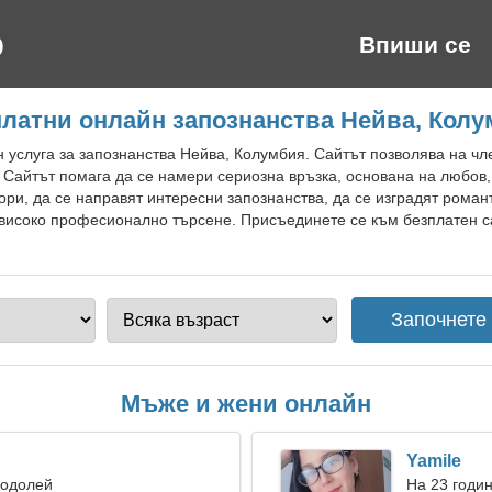
Впиши се
латни онлайн запознанства Нейва, Кол
 услуга за запознанства Нейва, Колумбия. Сайтът позволява на чл
 Сайтът помага да се намери сериозна връзка, основана на любов,
ори, да се направят интересни запознанства, да се изградят роман
високо професионално търсене. Присъединете се към безплатен са
Мъже и жени онлайн
Yamile
Водолей
На 23 годи