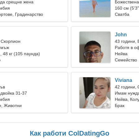
 да срещне жена
Божествена
умбия
връзка
160 см (5'3"
ртове, Градинарство
Сватба
John
 Скорпион
43 години,
 мъж
Работя в о
), 48 кг (105 паунда)
Нейва
о
Семейство
Viviana
Лъв
42 години,
двойка 31-37
Имам нужда
умбия
мен
Нейва, Кол
е, Животни
Брак
Как работи ColDatingGo