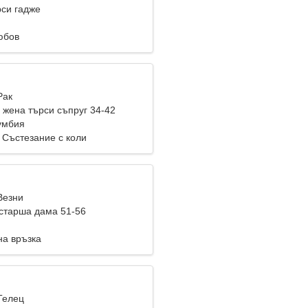
си гадже
юбов
Рак
жена търси съпруг 34-42
умбия
 Състезание с коли
Везни
старша дама 51-56
на връзка
Телец