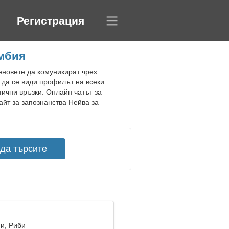
Регистрация
умбия
еновете да комуникират чрез
 да се види профилът на всеки
тични връзки. Онлайн чатът за
йт за запознанства Нейва за
ни, Риби