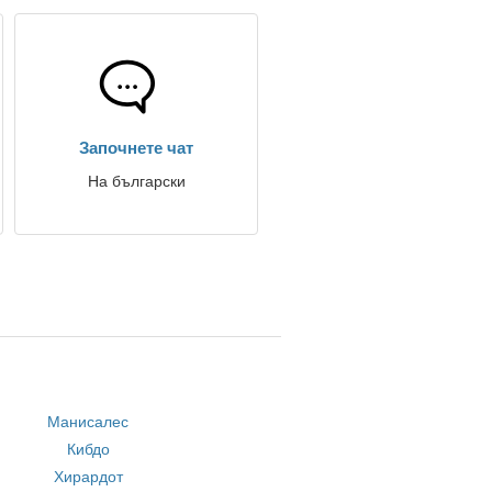
Започнете чат
На български
Манисалес
Кибдо
Хирардот