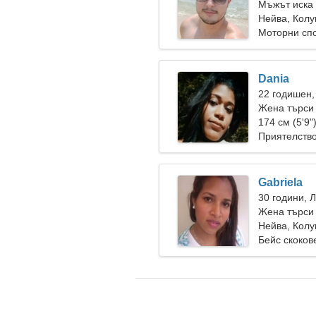
Мъжът иска
Нейва, Кол
Моторни спо
Dania
22 годишен,
Жена търси
174 см (5'9"
Приятелств
Gabriela
30 години, 
Жена търси 
Нейва, Кол
Бейс скоков