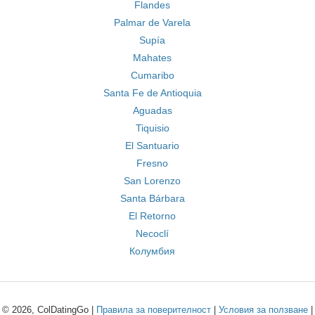
Flandes
Palmar de Varela
Supía
Mahates
Cumaribo
Santa Fe de Antioquia
Aguadas
Tiquisio
El Santuario
Fresno
San Lorenzo
Santa Bárbara
El Retorno
Necoclí
Колумбия
© 2026, ColDatingGo |
Правила за поверителност
|
Условия за ползване
|