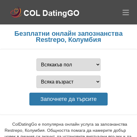
Безплатни онлайн запознанства
Restrepo, Колумбия
ColDatingGo е популярна онлайн услуга за запознанства
Restrepo, Колумбия. Общността помага да намерите добър
човек в личния си акаунт, да установите виртуални връзки и да