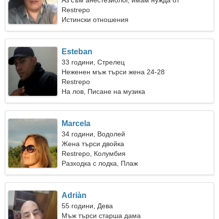
Аз съм анестезиолог, имам нужда от
чувствителна жена
Restrepo
Истински отношения
Esteban
33 години, Стрелец
Неженен мъж търси жена 24-28
Restrepo
На лов, Писане на музика
Marcela
34 години, Водолей
Жена търси двойка
Restrepo, Колумбия
Разходка с лодка, Плаж
Adriàn
55 години, Дева
Мъж търси старша дама