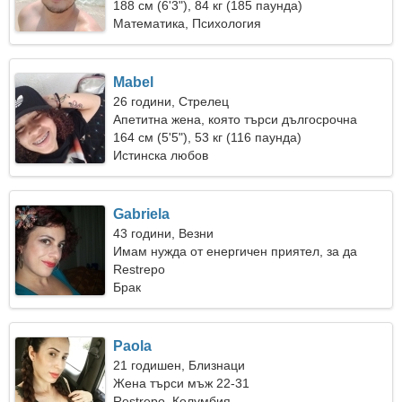
188 см (6'3"), 84 кг (185 паунда)
Математика, Психология
Mabel
26 години, Стрелец
Апетитна жена, която търси дългосрочна
връзка
164 см (5'5"), 53 кг (116 паунда)
Истинска любов
Gabriela
43 години, Везни
Имам нужда от енергичен приятел, за да
ходим заедно
Restrepo
Брак
Paola
21 годишен, Близнаци
Жена търси мъж 22-31
Restrepo, Колумбия