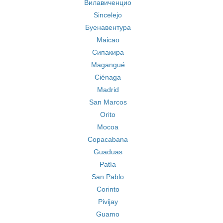
Вилавиченцио
Sincelejo
Буенавентура
Maicao
Сипакира
Magangué
Ciénaga
Madrid
San Marcos
Orito
Mocoa
Copacabana
Guaduas
Patía
San Pablo
Corinto
Pivijay
Guamo