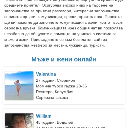
срещнете приятел. Осигурява високо ниво на търсене на
запознанства за приятни разговори, интересни запознанства,
сериозни връзки, комуникация, срещи, приятелства. Проектът
ще ви помогне да започнете комуникация с жени, които търсят
сериозна връзка. Комуникацията чрез общия чат ви позволява
незабавно да общувате с помощта на уникална система за
мъже и жени. Присъединете се към безплатен сайт за
запознанства Restrepo за местни, чужденци, туристи.
Мъже и жени онлайн
Valentina
27 години, Скорпион
Момиче търси гадже 28-36
Restrepo, Колумбия
Сериозна връзка
William
45 години, Водолей