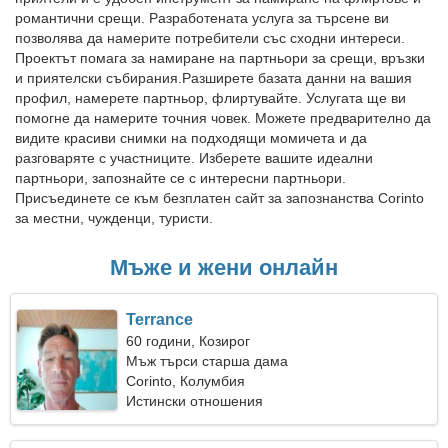
романтични срещи. Разработената услуга за търсене ви
позволява да намерите потребители със сходни интереси.
Проектът помага за намиране на партньори за срещи, връзки
и приятелски събирания.Разширете базата данни на вашия
профил, намерете партньор, флиртувайте. Услугата ще ви
помогне да намерите точния човек. Можете предварително да
видите красиви снимки на подходящи момичета и да
разговаряте с участниците. Изберете вашите идеални
партньори, запознайте се с интересни партньори.
Присъединете се към безплатен сайт за запознанства Corinto
за местни, чужденци, туристи.
Мъже и жени онлайн
Terrance
60 години, Козирог
Мъж търси старша дама
Corinto, Колумбия
Истински отношения