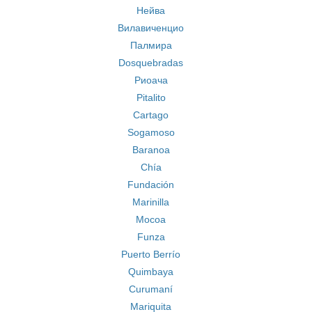
Нейва
Вилавиченцио
Палмира
Dosquebradas
Риоача
Pitalito
Cartago
Sogamoso
Baranoa
Chía
Fundación
Marinilla
Mocoa
Funza
Puerto Berrío
Quimbaya
Curumaní
Mariquita