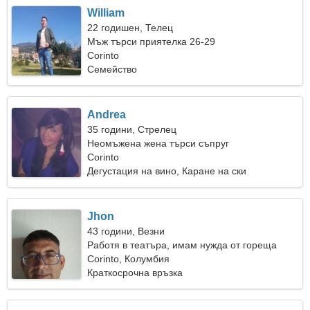
William
22 годишен, Телец
Мъж търси приятелка 26-29
Corinto
Семейство
Andrea
35 години, Стрелец
Неомъжена жена търси съпруг
Corinto
Дегустация на вино, Каране на ски
Jhon
43 години, Везни
Работя в театъра, имам нужда от гореща
жена
Corinto, Колумбия
Краткосрочна връзка