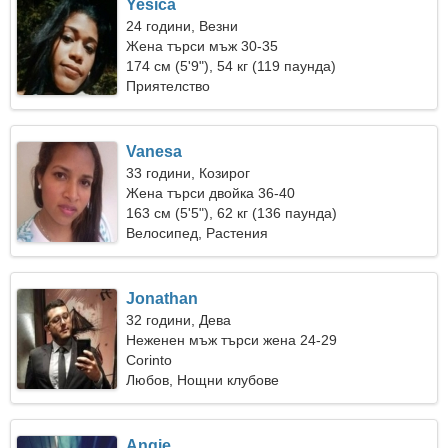
Yesica
24 години, Везни
Жена търси мъж 30-35
174 см (5'9"), 54 кг (119 паунда)
Приятелство
Vanesa
33 години, Козирог
Жена търси двойка 36-40
163 см (5'5"), 62 кг (136 паунда)
Велосипед, Растения
Jonathan
32 години, Дева
Неженен мъж търси жена 24-29
Corinto
Любов, Нощни клубове
Angie