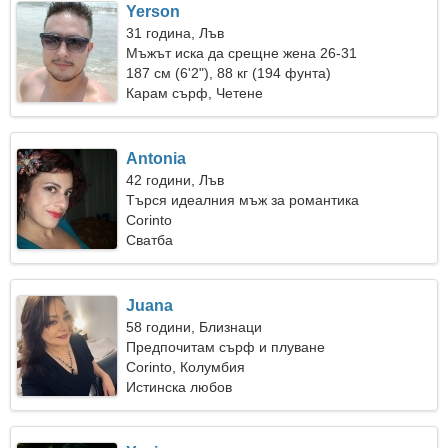
Yerson
31 година, Лъв
Мъжът иска да срещне жена 26-31
187 см (6'2"), 88 кг (194 фунта)
Карам сърф, Четене
Antonia
42 години, Лъв
Търся идеалния мъж за романтика
Corinto
Сватба
Juana
58 години, Близнаци
Предпочитам сърф и плуване
Corinto, Колумбия
Истинска любов