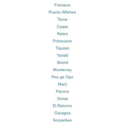
Fonseca
Puerto Wilches
Tame
Сукре
Retiro
Polonuevo
Tiquisio
Yondó
Momil
Monterrey
Рио де Оро
Maní
Pácora
Унгиа
El Retorno
Garagoa
Колумбия