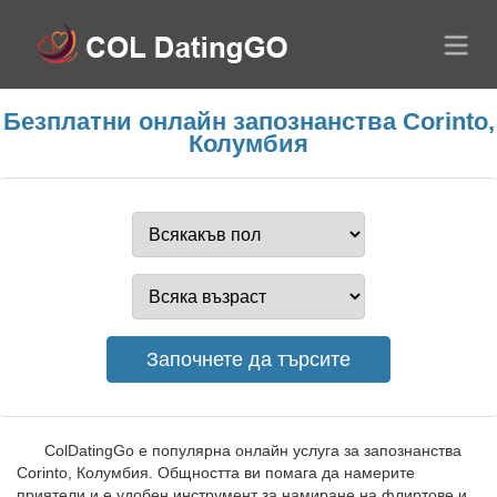
Безплатни онлайн запознанства Corinto,
Колумбия
ColDatingGo е популярна онлайн услуга за запознанства
Corinto, Колумбия. Общността ви помага да намерите
приятели и е удобен инструмент за намиране на флиртове и