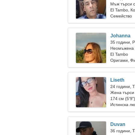
Мъж търси 
El Tambo, К
Семейство
Johanna
35 години, 
Неомъжена ж
El Tambo
Оригами, Ф
Liseth
24 години, 
Жена търси
174 см (5'9"
Истинска л
Duvan
36 години, 