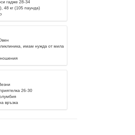
си гадже 28-34
), 48 кг (105 паунда)
о
 Овен
оликлиника, имам нужда от мила
тношения
Везни
приятелка 26-30
Колумбия
на връзка