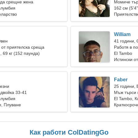
 да срещне жена
Момиче тър
олумбия
162 см (5'4"
еларство
Приятелств
William
Овен
41 години,
 от приятелска среща
Работя в п
), 69 кг (152 паунда)
жена
El Tambo
Истински о
Faber
Везни
25 години, 
двойка 33-41
Мъж търси 
олумбия
El Tambo, 
е, Плуване
Краткосроч
Как работи ColDatingGo