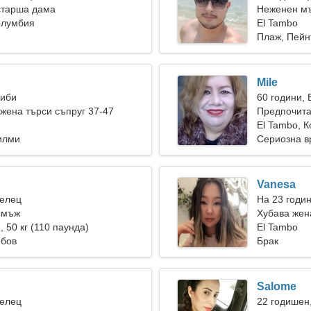
старша дама
Неженен мъ
олумбия
El Tambo
Плаж, Пейн
Mile
Риби
60 години,
ена търси съпруг 37-47
Предпочита
El Tambo, 
илми
Сериозна в
Vanesa
Телец
На 23 годин
 мъж
Хубава жен
), 50 кг (110 паунда)
El Tambo
юбов
Брак
Salome
Телец
22 годишен