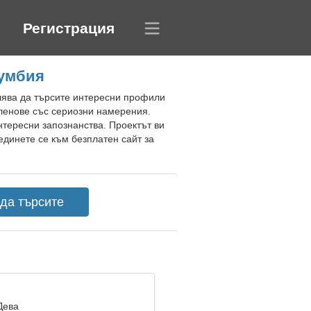
Регистрация
лумбия
олява да търсите интересни профили
ленове със сериозни намерения.
нтересни запознанства. Проектът ви
динете се към безплатен сайт за
Дева