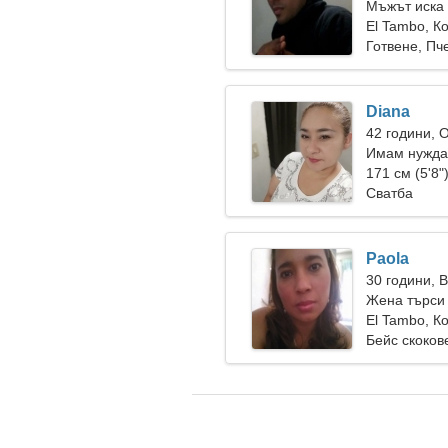
Мъжът иска
El Tambo, К
Готвене, Пч
Diana
42 години, 
Имам нужда
171 см (5'8"
Сватба
Paola
30 години, 
Жена търси 
El Tambo, К
Бейс скоков