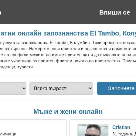
Впиши се
атни онлайн запознанства El Tambo, Ко
 услуга за запознанства El Tambo, Колумбия. Този проект ви позв
и за търсене. Намерете нови приятели и познанства и намерете ч
е на профили можете да имате приятен чат и да създавате нови и
щите участници за приятен флирт и начало на приятелство. Присъе
ужденци, туристи.
Мъже и жени онлайн
Cristian
Близнаци
31 година, 