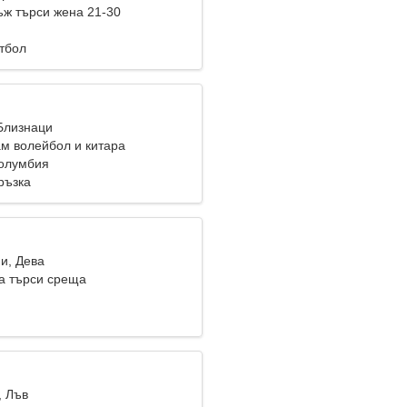
ж търси жена 21-30
тбол
 Близнаци
м волейбол и китара
Колумбия
ръзка
и, Дева
а търси среща
, Лъв