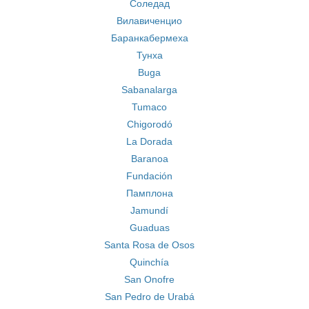
Соледад
Вилавиченцио
Баранкабермеха
Тунха
Buga
Sabanalarga
Tumaco
Chigorodó
La Dorada
Baranoa
Fundación
Памплона
Jamundí
Guaduas
Santa Rosa de Osos
Quinchía
San Onofre
San Pedro de Urabá