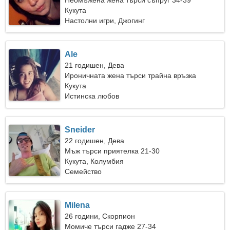
Неомъжена жена търси съпруг 34-39
Кукута
Настолни игри, Джогинг
Ale
21 годишен, Дева
Ироничната жена търси трайна връзка
Кукута
Истинска любов
Sneider
22 годишен, Дева
Мъж търси приятелка 21-30
Кукута, Колумбия
Семейство
Milena
26 години, Скорпион
Момиче търси гадже 27-34