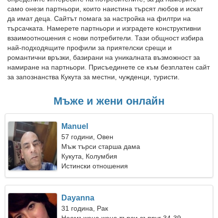
само онези партньори, които наистина търсят любов и искат
да имат деца. Сайтът помага за настройка на филтри на
търсачката. Намерете партньори и изградете конструктивни
взаимоотношения с нови потребители. Тази общност избира
най-подходящите профили за приятелски срещи и
романтични връзки, базирани на уникалната възможност за
намиране на партньори. Присъединете се към безплатен сайт
за запознанства Кукута за местни, чужденци, туристи.
Мъже и жени онлайн
Manuel
57 години, Овен
Мъж търси старша дама
Кукута, Колумбия
Истински отношения
Dayanna
31 година, Рак