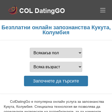
Безплатни онлайн запознанства Кукута,
Колумбия
ColDatingGo е популярна онлайн услуга за запознанства
Кукута, Колумбия. Специална технология ви позволява да
определите интересите на потребителите, за да намерите