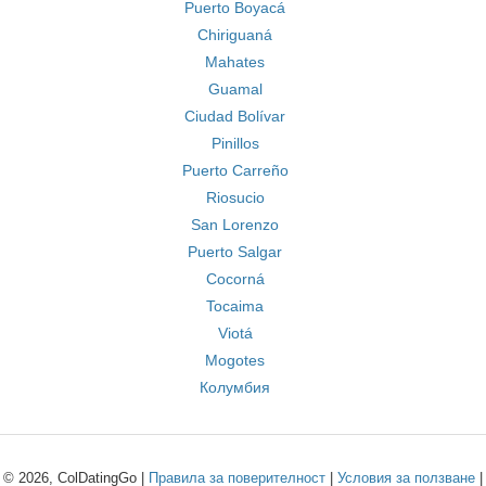
Puerto Boyacá
Chiriguaná
Mahates
Guamal
Ciudad Bolívar
Pinillos
Puerto Carreño
Riosucio
San Lorenzo
Puerto Salgar
Cocorná
Tocaima
Viotá
Mogotes
Колумбия
© 2026, ColDatingGo |
Правила за поверителност
|
Условия за ползване
|