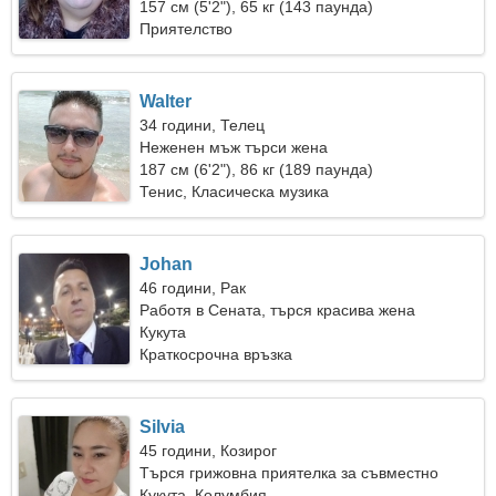
157 см (5'2"), 65 кг (143 паунда)
Приятелство
Walter
34 години, Телец
Неженен мъж търси жена
187 см (6'2"), 86 кг (189 паунда)
Тенис, Класическа музика
Johan
46 години, Рак
Работя в Сената, търся красива жена
Кукута
Краткосрочна връзка
Silvia
45 години, Козирог
Търся грижовна приятелка за съвместно
пътуване
Кукута, Колумбия